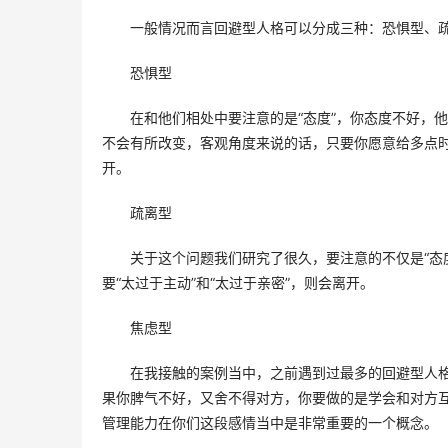
一般情况而言回避型人格可以分成三种：恐惧型、疏
恐惧型
在和他们相处中要注意的是“态度”，你态度不好，
不会有所改变，客观角度来说的话，只要你愿意给多点
开。 
疏离型
关于这个问题我们研究了很久，要注意的不仅是“态
要“太过于主动”和“太过于亲密”，则会离开。 
焦虑型
在我接触的案例当中，之前遇到过最多的回避型人
果你脾气不好，又舍不得对方，你要做的是学会和对方
管理能力在你们这段感情当中是非常重要的一个概念。 