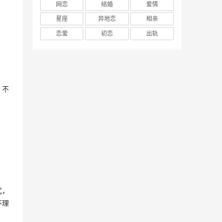
网恋
结婚
爱情
星座
异地恋
相亲
恋爱
初恋
出轨
，不
 
式，
不理