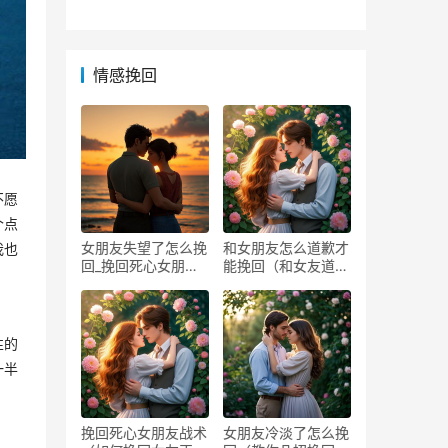
袭！
格局
情感挽回
不愿
个点
女朋友失望了怎么挽
和女朋友怎么道歉才
我也
回_挽回死心女朋友
能挽回（和女友道歉
方法
的方
性的
一半
挽回死心女朋友战术
女朋友冷淡了怎么挽
 