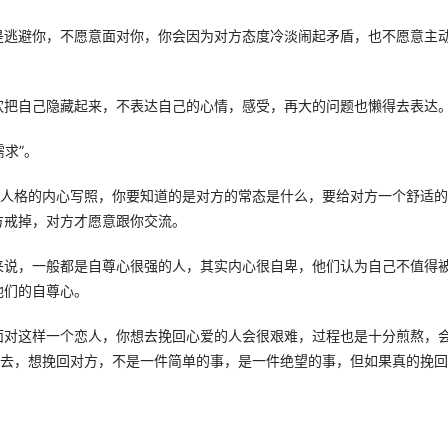
是逃避你，不愿意面对你，你会因为对方态度冷淡闹起矛盾，也不愿意主
把自己隐藏起来，不表达自己的心情，感受，再大的问题也懒得去表达。
求”。
型人格的内心写照，你要知道的是对方的常态是什么，要给对方一个舒适
戒掉，对方才愿意跟你交流。 
来说，一般都是自尊心很强的人，其实内心很自卑，他们认为自己不值得
们的自尊心。 
面对这样一个恋人，你想去挽回心爱的人会很艰难，过程也是十分煎熬，
下去，想挽回对方，不是一件简单的事，是一件绝望的事，但如果真的挽