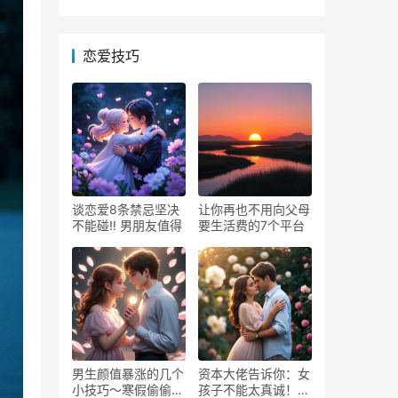
恋爱技巧
谈恋爱8条禁忌坚决
让你再也不用向父母
不能碰‼️ 男朋友值得
要生活费的7个平台
男生颜值暴涨的几个
资本大佬告诉你：女
小技巧～寒假偷偷逆
孩子不能太真诚！大