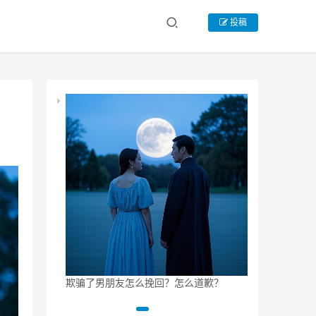
投稿
回男朋友的最
欺骗了男朋友怎么挽回？怎么道歉？
21天挽回男