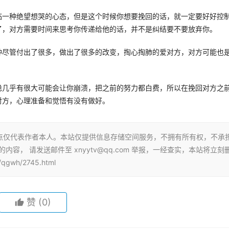
临一种绝望想哭的心态，但是这个时候你想要挽回的话，就一定要好好控
，对方需要时间来思考你传递给他的话，并不是纠结要不要放弃你。 
种尽管付出了很多，做出了很多的改变，掏心掏肺的爱对方，对方可能也
稳几乎有很大可能会让你崩溃，把之前的努力都白费，所以在挽回对方之
方，心理准备和觉悟有没有做好。 
点仅代表作者本人。本站仅提供信息存储空间服务，不拥有所有权，不承
容， 请发送邮件至 xnyytv@qq.com 举报，一经查实，本站将立刻
gwh/2745.html
赞
(0)