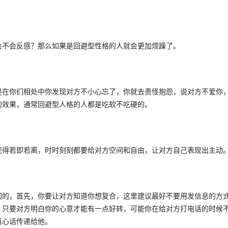
不会反感？那么如果是回避型性格的人就会更加烦躁了。 
是在你们相处中你发现对方不小心忘了，你就去责怪抱怨，说对方不爱你
效果，通常回避型人格的人都是吃软不吃硬的。 
得若即若离，时时刻刻都要给对方空间和自由，让对方自己表现出主动。
回的，首先，你要让对方知道你想复合，这里建议最好不要用发信息的方
，只要对方明白你的心意才能有一点好转，可能你在给对方打电话的时候
心话传递给他。 