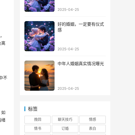
2025-04-25
好的婚姻，一定要有仪式
感
人，
会离
2025-04-25
中年人婚姻真实情况曝光
中不
2025-04-25
标签
，如
情绪
挽回
聊天技巧
情感
情书
订婚
表白