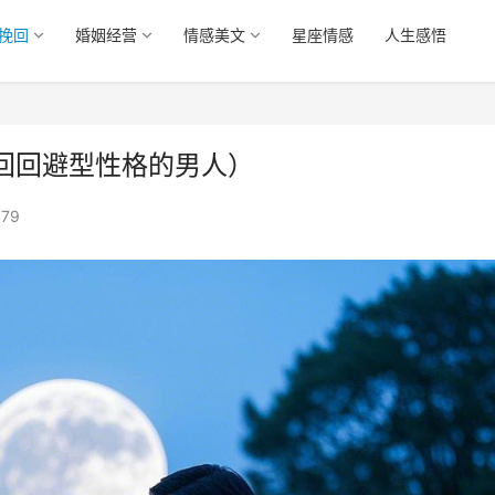
挽回
婚姻经营
情感美文
星座情感
人生感悟
回回避型性格的男人）
479
逃避型男人要怎么挽回（教你挽回回避型
挽回男朋友的20个方法（挽
性格
全