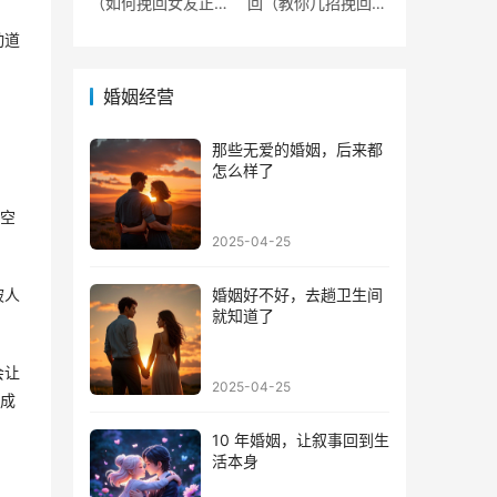
（如何挽回女友正确
回（教你几招挽回她
方法
的心
动道
婚姻经营
 
那些无爱的婚姻，后来都
怎么样了
的空
2025-04-25
被人
婚姻好不好，去趟卫生间
就知道了
会让
2025-04-25
回成
10 年婚姻，让叙事回到生
活本身