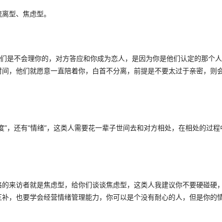
离型、焦虑型。 
他们是不会理你的，对方答应和你成为恋人，是因为你是他们认定的那个
时间，他们就愿意一直陪着你，白首不分离，前提是不要太过于亲密，则
度”，还有“情绪”，这类人需要花一辈子世间去和对方相处，在相处的过程
格的来访者就是焦虑型，给你们谈谈焦虑型，这类人我建议你不要硬碰硬
互补，也要学会经营情绪管理能力，你可以是个没有耐心的人，但是你的