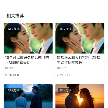
相关推荐
聊天搭讪
聊天搭讪
10个可以聊很久的话题（防
探探怎么聊天打招呼（探探
止尬聊的聊天话
主动打招呼技巧）
924
1107
2025-01-08
2025-01-08
聊天搭讪
聊天搭讪