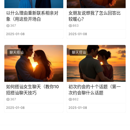
以什么理由重新联系相亲对
女朋友说想我了怎么回答比
象（用这些开场白
较暖心？
367
863
2025-01-08
2025-01-08
聊天搭讪
聊天搭讪
如何搭讪女生聊天（教你10
初次约会的十个话题（第一
招搭讪聊天技巧
次约会聊什么话题
367
862
2025-01-08
2025-01-08