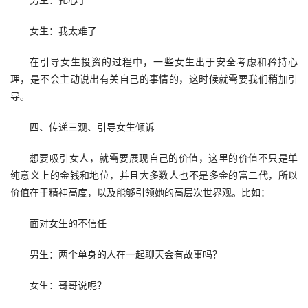
女生：我太难了
在引导女生投资的过程中，一些女生出于安全考虑和矜持心
理，是不会主动说出有关自己的事情的，这时候就需要我们稍加引
导。
四、传递三观、引导女生倾诉
想要吸引女人，就需要展现自己的价值，这里的价值不只是单
纯意义上的金钱和地位，并且大多数人也不是多金的富二代，所以
价值在于精神高度，以及能够引领她的高层次世界观。比如：
面对女生的不信任
男生：两个单身的人在一起聊天会有故事吗？
女生：哥哥说呢？