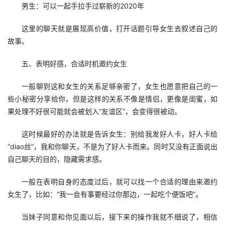
男生：可以一起手拉手过崭新的2020年
这里的聊天就是展现高价值，打开话题引导女生去叙述自己的
故事。
五、表明好感，合适时机邀约女生
一般聊到这和女生的关系足够亲密了，女生也愿意把自己的一
些小秘密分享给你，但是这样的关系不像是情侣，更像是闺蜜，如
果处理不好很可能就会被划入“友谊区”，会变得很被动。
这时候最好的办法就是告诉女生：别给我发好人卡，好人卡给
“diao丝”，我和你聊天，不是为了好人卡而来。同时又没有正面说出
自己聊天的目的，隐藏需求感。
一般在表明自身的态度过后，就可以找一个合适的理由来邀约
女生了，比如：“我一会有事要经过你那边，一起吃个便饭吧”。
当妹子同意和你见面以后，接下来的操作我就不细说了，相信