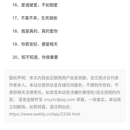
16、爱或被爱，不如相爱 
17、不离不弃，生死相依 
18、我是真的，真的爱你 
19、你若安好，便是晴天 
20、知不知道，你很重要 
版权声明：本文内容由互联网用户自发贡献，该文观点仅代表
作者本人。本站仅提供信息存储空间服务，不拥有所有权，不
承担相关法律责任。如发现本站有涉嫌抄袭侵权/违法违规的内
容， 请发送邮件至 xnyytv@qq.com 举报，一经查实，本站将
立刻删除。如若转载，请注明出处：
https://www.wattlq.cn/lajq/2336.html