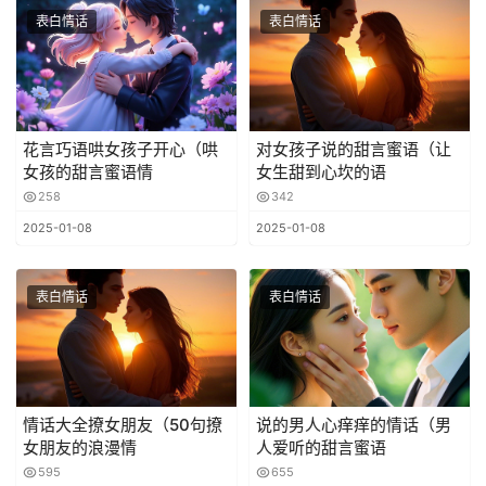
表白情话
表白情话
花言巧语哄女孩子开心（哄
对女孩子说的甜言蜜语（让
女孩的甜言蜜语情
女生甜到心坎的语
258
342
2025-01-08
2025-01-08
表白情话
表白情话
情话大全撩女朋友（50句撩
说的男人心痒痒的情话（男
女朋友的浪漫情
人爱听的甜言蜜语
595
655