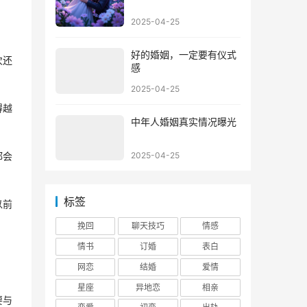
2025-04-25
好的婚姻，一定要有仪式
次还
感
2025-04-25
得越
中年人婚姻真实情况曝光
都会
2025-04-25
标签
以前
挽回
聊天技巧
情感
情书
订婚
表白
网恋
结婚
爱情
星座
异地恋
相亲
要与