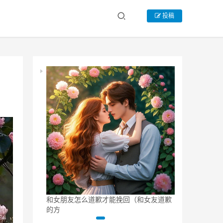
投稿
死心女朋友方
和女朋友怎么道歉才能挽回（和女友道歉
挽回死心女朋
的方
方法