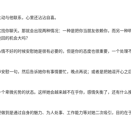
动与他联系，心里还沾沾自喜。 
欢找你聊天。那就会出现两种情况：一种是把你当朋友依赖你，而另一种
回的机会大吗？ 
心情不好的时候安慰她是很有必要的，但是你的态度也很重要，一个处理
单安慰一句，然后告诉她你有事情要忙，晚点再说；或者是把她逗开心之
一个卑微劣势的状态。这样她会越来越不在乎你，感情失衡了，还有什么
要做到是通过自身的魅力、为人处事、工作能力等对她二次吸引，目的在