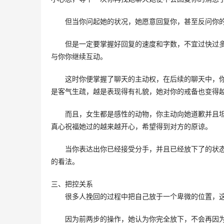
但当你问起她的状况，她愿意回复你，甚至反问你的
但是一定要掌握好回复的速度和字数，不宜过快过
与你你继续互动。 
这时你便掌握了聊天的主动权，在后续的聊天中，
是客气生疏，越是表现得有礼貌，她对你的戒备也变得越
而且，女生都是感性的动物，你主动向她道歉并且
真心祝福她过的越来越开心，希望得到对方的原谅。 
当你表达出你已经接受分手，并且已经放下了的状
的看法。 
三、把控关系
很多人挽回的过程中把自己放于一个卑微的位置，这
因为前两步的操作，她认为你完全放下，不会再因