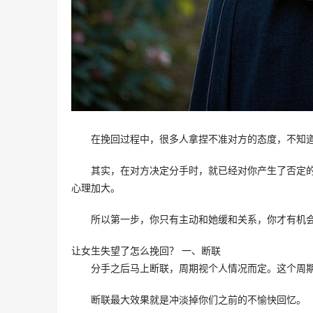
在挽回过程中，很多人拿捏不准对方的态度，不知道
其实，在对方决定分手时，就已经对你产生了否定
心理加大。 
所以第一步，你只有主动和她缓和关系，你才有机会
让女生失望了怎么挽回？ 一、断联
分手之后马上断联，周期视个人情况而定。这个周期
断联最大效果就是冲淡掉你们之前的不愉快回忆。 