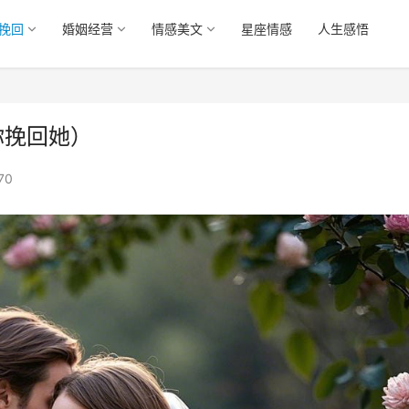
挽回
婚姻经营
情感美文
星座情感
人生感悟
你挽回她）
70
挽回死心女朋友战术（试试这些方法）
女朋友失望了怎么挽回_挽回
法