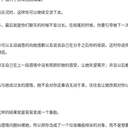
近况时，这样你可以继续交流下去。 
多，最后就是你们聊天的时候不宜过长。在结尾的时候，你要引导她下一
你可以主动诚恳的向她道歉以及说说自己在分手之后你的收获。这时你说
低。 
坦言自己在上一段感情中没有照顾好她的感受，让她失望离开；并且以后
态与她谈过去的感情，她不会对你这番话无动于衷，往往会让她改观对你
样的结果就是容易变成一个备胎。 
为感情问题纠缠她，所以把你当成了一个垃圾桶般倾诉的对象，而不是想