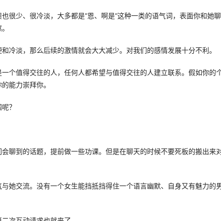
也很少、很冷淡，大多都是“恩、啊是“这种一类的语气词，表面你和她
。 
和冷淡，那么后续的激情就会大大减少。对我们的感情发展十分不利。 
是一个值得交往的人，任何人都希望与值得交往的人建立联系。假如你的
的能力崇拜你。 
呢？ 
们会聊到的话题，提前做一些功课。但是在聊天的时候不要死板的搬出来
气与她交流。没有一个女生能挡抵挡得住一个语言幽默、自身又有魅力的
二次互动请求也就来了。 