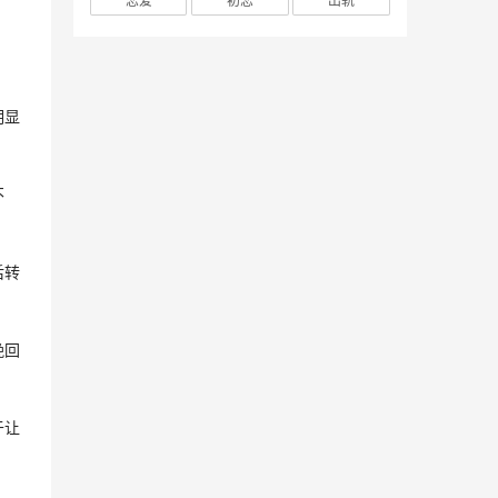
恋爱
初恋
出轨
明显
不
后转
挽回
于让