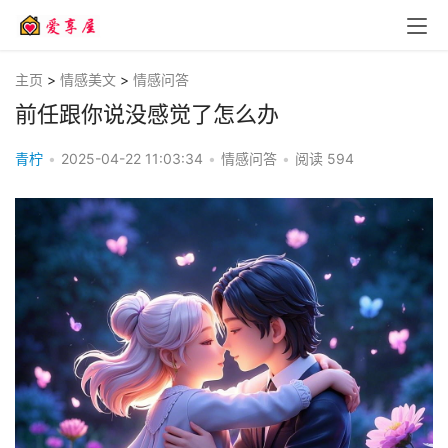
主页
>
情感美文
>
情感问答
前任跟你说没感觉了怎么办
青柠
•
2025-04-22 11:03:34
•
情感问答
•
阅读
594