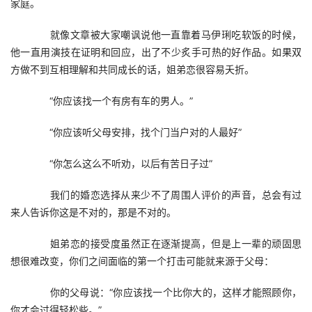
家庭。
　　就像文章被大家嘲讽说他一直靠着马伊琍吃软饭的时候，
他一直用演技在证明和回应，出了不少炙手可热的好作品。如果双
方做不到互相理解和共同成长的话，姐弟恋很容易夭折。
　　“你应该找一个有房有车的男人。”
　　“你应该听父母安排，找个门当户对的人最好”
　　“你怎么这么不听劝，以后有苦日子过”
　　我们的婚恋选择从来少不了周围人评价的声音，总会有过
来人告诉你这是不对的，那是不对的。
　　姐弟恋的接受度虽然正在逐渐提高，但是上一辈的顽固思
想很难改变，你们之间面临的第一个打击可能就来源于父母：
　　你的父母说：“你应该找一个比你大的，这样才能照顾你，
你才会过得轻松些。”