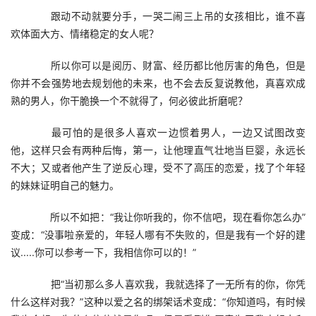
　　跟动不动就要分手，一哭二闹三上吊的女孩相比，谁不喜
欢体面大方、情绪稳定的女人呢？
　　所以你可以是阅历、财富、经历都比他厉害的角色，但是
你并不会强势地去规划他的未来，也不会去反复说教他，真喜欢成
熟的男人，你干脆换一个不就得了，何必彼此折磨呢？
　　最可怕的是很多人喜欢一边惯着男人，一边又试图改变
他，这样只会有两种后悔，第一，让他理直气壮地当巨婴，永远长
不大；又或者他产生了逆反心理，受不了高压的恋爱，找了个年轻
的妹妹证明自己的魅力。
　　所以不如把：“我让你听我的，你不信吧，现在看你怎么办”
变成：“没事啦亲爱的，年轻人哪有不失败的，但是我有一个好的建
议.....你可以参考一下，我相信你可以的！”
　　把“当初那么多人喜欢我，我就选择了一无所有的你，你凭
什么这样对我？”这种以爱之名的绑架话术变成：“你知道吗，有时候