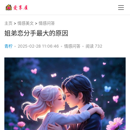
主页
>
情感美文
>
情感问答
姐弟恋分手最大的原因
青柠
•
2025-02-28 11:06:46
•
情感问答
•
阅读
732