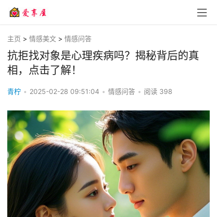
主页
>
情感美文
>
情感问答
抗拒找对象是心理疾病吗？揭秘背后的真
相，点击了解！
青柠
•
2025-02-28 09:51:04
•
情感问答
•
阅读
398