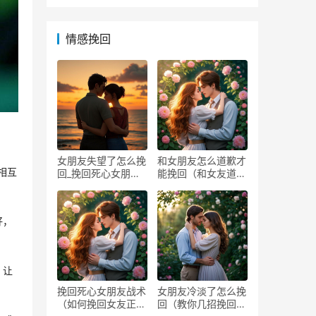
情感挽回
女朋友失望了怎么挽
和女朋友怎么道歉才
相互
回_挽回死心女朋友
能挽回（和女友道歉
方法
的方
好，
，让
挽回死心女朋友战术
女朋友冷淡了怎么挽
（如何挽回女友正确
回（教你几招挽回她