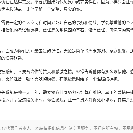
虚伪往往适得其反。不要试图成为他想象中的完美伴侣，因为那样只会让
的优点和缺点，让他了解一个完整、真实的你。
，需要一定的个人空间和时间来处理自己的事务和情绪。学会尊重他的个
，相信他的承诺和选择。信任是关系稳固的基石，没有信任，再深厚的感
情，会成为你们之间最宝贵的记忆。无论是简单的周末郊游、家庭聚餐，
间的情感联系。
要被感知。不要吝啬你的赞美和感激之情，经常告诉他你有多么珍惜他、
意，比如准备一顿他喜欢的晚餐、在他疲惫时给予一个温暖的拥抱。
段关系都是独一无二的，需要双方共同努力去经营和维护。真正的爱情是
地投入并享受这段关系时，你会发现，让一个男人对你死心塌地，其实并
点仅代表作者本人。本站仅提供信息存储空间服务，不拥有所有权，不承