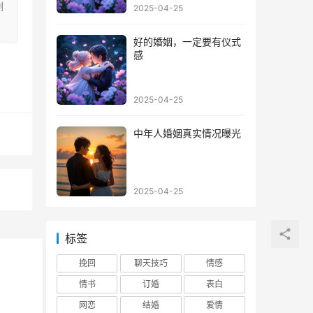
删
2025-04-25
好的婚姻，一定要有仪式
感
2025-04-25
中年人婚姻真实情况曝光
2025-04-25
标签
挽回
聊天技巧
情感
情书
订婚
表白
网恋
结婚
爱情