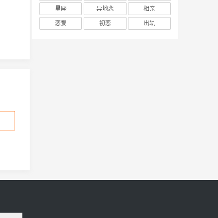
星座
异地恋
相亲
恋爱
初恋
出轨