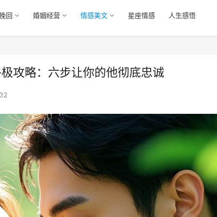
挽回
婚姻经营
情感美文
星座情感
人生感悟
终极攻略：六步让你的他彻底忠诚
32
怎么挽救没感情的婚姻
男人真分手的表现