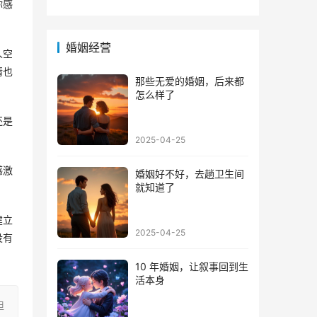
方法
的心
你感
婚姻经营
人空
情也
那些无爱的婚姻，后来都
怎么样了
还是
2025-04-25
感激
婚姻好不好，去趟卫生间
就知道了
建立
2025-04-25
没有
10 年婚姻，让叙事回到生
活本身
担