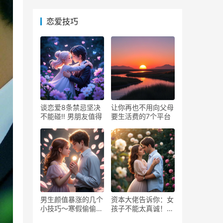
恋爱技巧
谈恋爱8条禁忌坚决
让你再也不用向父母
不能碰‼️ 男朋友值得
要生活费的7个平台
男生颜值暴涨的几个
资本大佬告诉你：女
小技巧～寒假偷偷逆
孩子不能太真诚！大
袭！
格局