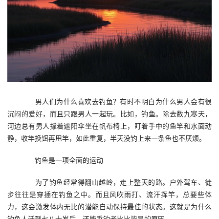
　　男人们为什么喜欢去钓鱼？有时不明白为什么男人会有很
沉闷的爱好，而且只跟男人一起玩。比如，钓鱼。除去数九寒天，
河边总有男人撑着遮阳伞坐在帆布椅上，盯着手中的鱼竿和水面动
静，收竿换饵再甩竿，如此重复，半天没钓上来一条鱼也不厌烦。
　　钓鱼是一项全面的运动
　　为了钓鱼经常得翻山越岭，走上整天的路。户外驾车、徒
步往往是穿插在钓鱼之中。而且风吹雨打、流汗挥竿，总要些体
力，这会激发体内无比的潜能自动保持最佳的状态。这就是为什么
钓鱼人活到七八十岁后，还能垂钓者比比皆是的原因