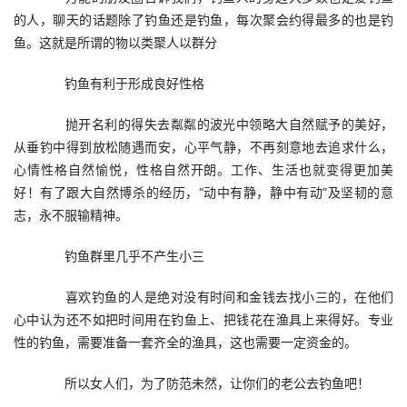
的人，聊天的话题除了钓鱼还是钓鱼，每次聚会约得最多的也是钓
鱼。这就是所谓的物以类聚人以群分
　　钓鱼有利于形成良好性格
　　抛开名利的得失去粼粼的波光中领略大自然赋予的美好，
从垂钓中得到放松随遇而安，心平气静，不再刻意地去追求什么，
心情性格自然愉悦，性格自然开朗。工作、生活也就变得更加美
好！有了跟大自然博杀的经历，“动中有静，静中有动”及坚韧的意
志，永不服输精神。
　　钓鱼群里几乎不产生小三
　　喜欢钓鱼的人是绝对没有时间和金钱去找小三的，在他们
心中认为还不如把时间用在钓鱼上、把钱花在渔具上来得好。专业
性的钓鱼，需要准备一套齐全的渔具，这也需要一定资金的。
　　所以女人们，为了防范未然，让你们的老公去钓鱼吧！