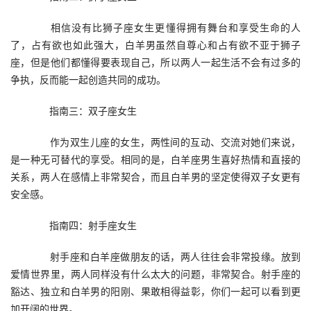
　　相信没有比狮子座女生更懂得拥有舞台和享受生命的人
了，占有欲也如此强大，白羊男虽然自尊心和占有欲不亚于狮子
座，但是他们都懂得要表现自己，所以两人一起生活不会有过多的
争执，反而能一起创造共同的成功。
　　指南三：双子座女生
　　作为双生儿座的女生，两性间的互动、交流对她们来说，
是一种无可替代的享受。相同的是，白羊座男生喜好热情和直接的
关系，两人在感情上非常契合，而且白羊男的坚定使得双子女更有
安全感。
　　指南四：射手座女生
　　射手座和白羊座做朋友的话，两人往往会非常投缘。放到
爱情世界里，两人同样没有什么太大的问题，非常契合。射手座的
豁达、独立和白羊男的阳刚、果敢相得益彰，你们一起可以看到更
加开阔的世界。