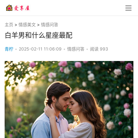
主页
>
情感美文
>
情感问答
白羊男和什么星座最配
青柠
•
2025-02-11 11:06:09
•
情感问答
•
阅读
993