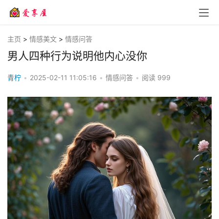
主页
>
情感美文
>
情感问答
男人四种行为说明他内心没你
青柠
•
2025-02-11 11:05:16
•
情感问答
•
阅读
999