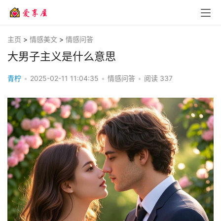
主页
>
情感美文
>
情感问答
大男子主义是什么意思
青柠
•
2025-02-11 11:04:35
•
情感问答
•
阅读
337