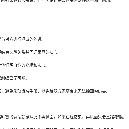
，回归家庭的人来说，他们面临的是如何妥善处理这一棘手问题。
：
是与对方进行坦诚的沟通。
要结束这段关系并回归家庭的决心。
让他们明白你的立场和决心。
续纠缠已无可能。
案，避免采取极端手段，以免给双方家庭带来无法挽回的伤害。
最明智的做法就是从此不再见面。如果已经结束，再见面只会重蹈覆辙。