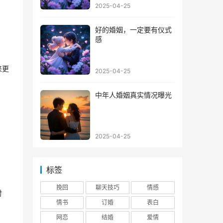
2025-04-25
好的婚姻，一定要有仪式
感
来更
2025-04-25
中年人婚姻真实情况曝光
2025-04-25
标签
挽回
聊天技巧
情感
对
情书
订婚
表白
网恋
结婚
爱情