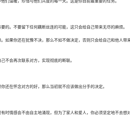
予他们温暖，珍惜与他们共度的每一天。这是你目前最重要的任务。
必要的。不要留下任何藕断丝连的可能，这只会给自己带来无尽的麻烦。
豫。如果你还在犹豫不决，那么不如不做决定，否则只会给自己和他人带
自己不会再次联系对方，实现彻底的断联。
果你还在怀念对方的好，那么当初就不应该做出分手的决定。
管有时情感会不由自主地涌现，但为了家人和爱人，你必须坚定地不去想