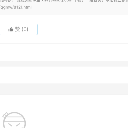
gmw/8121.html
赞
(0)