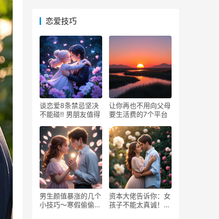
恋爱技巧
谈恋爱8条禁忌坚决
让你再也不用向父母
不能碰‼️ 男朋友值得
要生活费的7个平台
男生颜值暴涨的几个
资本大佬告诉你：女
小技巧～寒假偷偷逆
孩子不能太真诚！大
袭！
格局