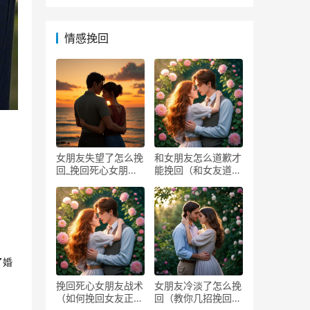
情感挽回
女朋友失望了怎么挽
和女朋友怎么道歉才
回_挽回死心女朋友
能挽回（和女友道歉
方法
的方
了婚
挽回死心女朋友战术
女朋友冷淡了怎么挽
（如何挽回女友正确
回（教你几招挽回她