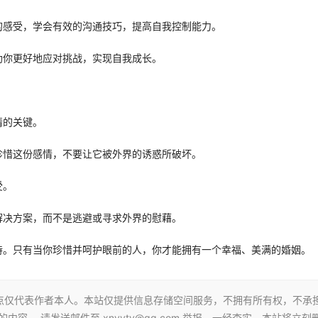
的感受，学会有效的沟通技巧，提高自我控制能力。
助你更好地应对挑战，实现自我成长。
情的关键。
珍惜这份感情，不要让它被外界的诱惑所破坏。
受。
解决方案，而不是逃避或寻求外界的慰藉。
持。只有当你珍惜并呵护眼前的人，你才能拥有一个幸福、美满的婚姻。
点仅代表作者本人。本站仅提供信息存储空间服务，不拥有所有权，不承
容， 请发送邮件至 xnyytv@qq.com 举报，一经查实，本站将立刻