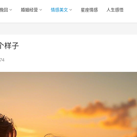
挽回
婚姻经营
情感美文
星座情感
人生感悟
个样子
74
怎么挽救没感情的婚姻
男人真分手的表现