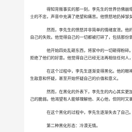
　　得知背叛事实的那一刻，李先生的世界仿佛崩
士的不忠，声音中充满了绝望和痛苦。他愤怒地扔掉邹
　　然而，李先生的愤怒并非简单的情绪宣泄。他
自己的失败。他觉得自己的一切都被打碎了，包括那份
　　他开始四处乱砸东西，将家中的一切砸得粉碎
拒绝了他们的好意。他觉得自己已经无法再相信任何人
　　在这个过程中，李先生逐渐变得黑化。他的眼
生敌意和怀疑，甚至开始怀疑自己的价值和意义。
　　然而，在黑化的外表下，李先生的内心其实更
己的脆弱。他渴望有人能够理解他、关心他，但同时又
　　在这个黑化的过程中，李先生逐渐失去了自己
　　第二种黑化形态：冷漠无情。