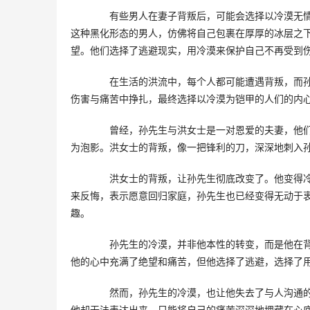
　　有些男人在妻子背叛后，可能会选择以冷漠无
这种黑化形态的男人，仿佛将自己包裹在厚厚的冰层之
望。他们选择了逃避现实，用冷漠来保护自己不再受到
　　在生活的洪流中，每个人都可能遭遇背叛，而
伤害与痛苦中挣扎，最终选择以冷漠为铠甲的人们的内
　　曾经，孙先生与洪女士是一对恩爱的夫妻，他
为泡影。洪女士的背叛，像一把锋利的刀，深深地刺入
　　洪女士的背叛，让孙先生彻底改变了。他变得
来反悔，表示愿意回归家庭，孙先生也已经变得无动于
趣。
　　孙先生的冷漠，并非他本性的转变，而是他在
他的心中充满了绝望和痛苦，但他选择了逃避，选择了
　　然而，孙先生的冷漠，也让他失去了与人沟通
他却无法表达出来，只能将自己的痛苦深深地埋藏在心