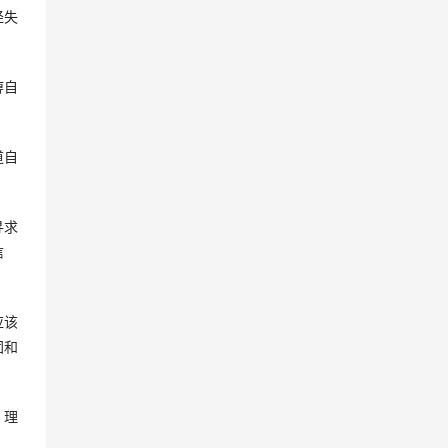
经失
痹自
道自
寻求
信
应该
固和
，理