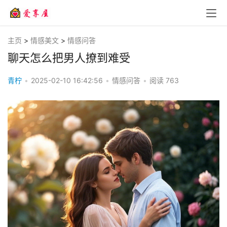
主页
>
情感美文
>
情感问答
聊天怎么把男人撩到难受
青柠
•
2025-02-10 16:42:56
•
情感问答
•
阅读
763