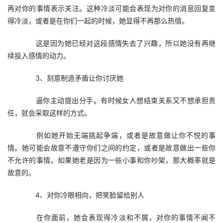
再对你的事情表示关注。这种冷淡可能会表现为对你的消息回复变
得冷淡，或者是在你们一起的时候，她显得不再那么热情。
　　这是因为她已经对这段感情失去了兴趣，所以她没有再继
续投入感情的动力。
　　3、刻意制造矛盾让你讨厌她
　　逼你主动提出分手。有时候女人想结束关系又不想承担责
任，就会采取这样的方式。
　　例如她开始无端挑起争端，或者是故意做让你不悦的事
情。她可能会故意不遵守你们之间的约定，或者是故意做出一些你
不允许的事情。如果她老是因为一些小事和你吵架，那大概率就是
故意的。
　　4、对你冷眼相向，把笑脸留给别人
　　在你面前，她会表现得冷淡和不屑，对你的事情不闻不