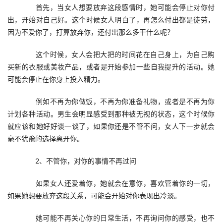
　　首先，当女人想要放弃这段感情时，她可能会停止对你付
出，开始对自己好。这个时候女人明白了，再怎么付出都是徒劳，
因为不爱你了，打算放弃你，还付出那么多干什么呢？
　　这个时候，女人会把大把的时间花在自己身上，为自己购
买新的衣服或美妆产品，或者是开始参加一些自我提升的活动。她
可能会停止在你身上投入精力。
　　例如不再为你做饭，不再为你准备礼物，或者是不再为你
计划各种活动。男生会明显感受到那种被无视的状态，这个时候你
就应该和她好好谈一谈了，如果你还是不管不问，女人下一步就会
毫不犹豫的选择离开你。
　　2、不管你，对你的事情不再过问
　　如果女人还爱着你，她就会在意你，喜欢管着你的一切，
如果她想要放弃这段关系，可能会开始对你表现出冷淡。
　　她可能不再关心你的日常生活，不再询问你的感受，也不