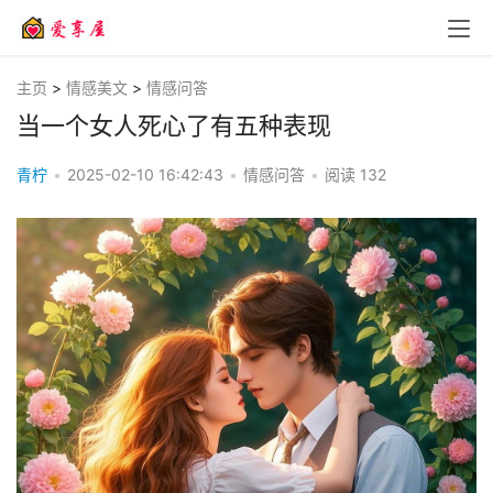
主页
>
情感美文
>
情感问答
当一个女人死心了有五种表现
青柠
•
2025-02-10 16:42:43
•
情感问答
•
阅读
132