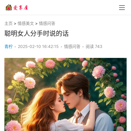
主页
>
情感美文
>
情感问答
聪明女人分手时说的话
青柠
•
2025-02-10 16:42:15
•
情感问答
•
阅读
743