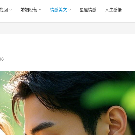
挽回
婚姻经营
情感美文
星座情感
人生感悟
18
怎么挽救没感情的婚姻
男人真分手的表现