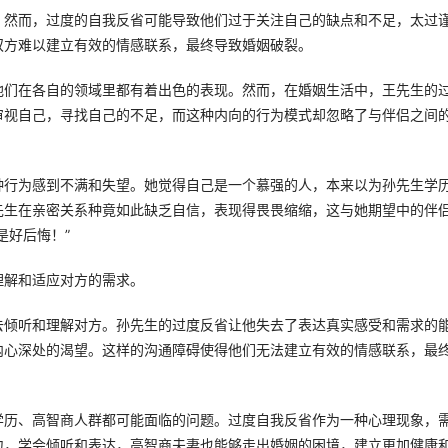
。然而，过度的自我反省可能导致他们过于关注自己的缺点和不足，太过
双方难以建立有效的情感联系，最终导致婚姻破裂。
他们在各自的领域里都有着出色的表现。然而，在婚姻生活中，王先生的
审视自己，寻找自己的不足，而这种内向的行为模式却忽略了与伴侣之间
种行为感到不满和失望。她觉得自己是一个慕强的人，本来以为孙先生学
先生在亲密关系种竟如此缺乏自信，表现得畏畏缩缩，这与她期望中的伴
是好后悔！”
理解和适应对方的需求。
去倾听和理解对方。孙先生的过度反省让他失去了表达真实感受和需求的
内心深处的渴望。这样的沟通障碍使得他们无法建立有效的情感联系，最
学历、高智商人群都可能面临的问题。过度自我反省作为一种心理现象，
力，学会倾听和表达，高智商夫妻也能够走出婚姻的困境，建立更加健康