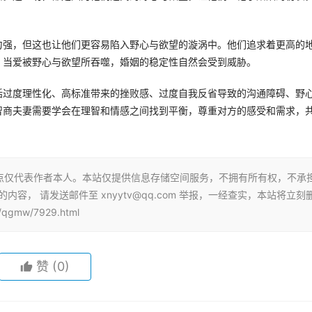
力强，但这也让他们更容易陷入野心与欲望的漩涡中。他们追求着更高的
。当爱被野心与欲望所吞噬，婚姻的稳定性自然会受到威胁。
括过度理性化、高标准带来的挫败感、过度自我反省导致的沟通障碍、野
智商夫妻需要学会在理智和情感之间找到平衡，尊重对方的感受和需求，
点仅代表作者本人。本站仅提供信息存储空间服务，不拥有所有权，不承
容， 请发送邮件至 xnyytv@qq.com 举报，一经查实，本站将立刻
gmw/7929.html
赞
(0)