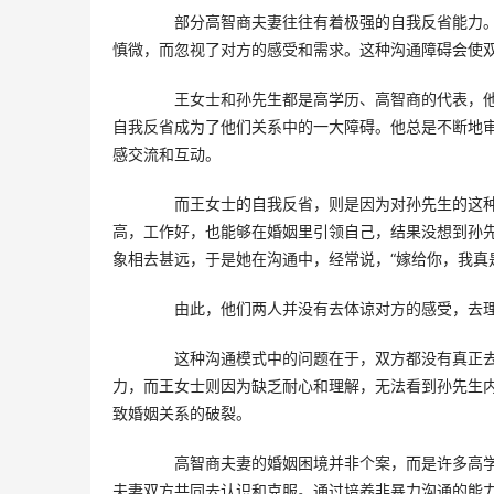
　　部分高智商夫妻往往有着极强的自我反省能力
慎微，而忽视了对方的感受和需求。这种沟通障碍会使
　　王女士和孙先生都是高学历、高智商的代表，
自我反省成为了他们关系中的一大障碍。他总是不断地
感交流和互动。
　　而王女士的自我反省，则是因为对孙先生的这
高，工作好，也能够在婚姻里引领自己，结果没想到孙
象相去甚远，于是她在沟通中，经常说，“嫁给你，我真
　　由此，他们两人并没有去体谅对方的感受，去
　　这种沟通模式中的问题在于，双方都没有真正
力，而王女士则因为缺乏耐心和理解，无法看到孙先生
致婚姻关系的破裂。
　　高智商夫妻的婚姻困境并非个案，而是许多高
夫妻双方共同去认识和克服。通过培养非暴力沟通的能