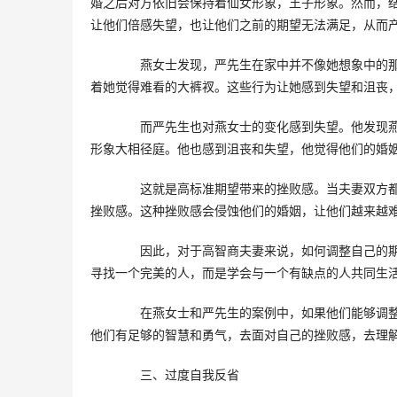
婚之后对方依旧会保持着仙女形象，王子形象。然而，
让他们倍感失望，也让他们之前的期望无法满足，从而
　　燕女士发现，严先生在家中并不像她想象中的
着她觉得难看的大裤衩。这些行为让她感到失望和沮丧
　　而严先生也对燕女士的变化感到失望。他发现
形象大相径庭。他也感到沮丧和失望，他觉得他们的婚
　　这就是高标准期望带来的挫败感。当夫妻双方
挫败感。这种挫败感会侵蚀他们的婚姻，让他们越来越
　　因此，对于高智商夫妻来说，如何调整自己的
寻找一个完美的人，而是学会与一个有缺点的人共同生
　　在燕女士和严先生的案例中，如果他们能够调
他们有足够的智慧和勇气，去面对自己的挫败感，去理
　　三、过度自我反省