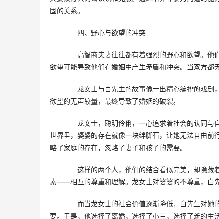
固的关系。
　　四、野心与欲望的冲突
　　高智商夫妻往往都有着强烈的野心和欲望。他
欲望可能导致他们在婚姻中产生矛盾和冲突。当双方都
　　龙女士与白先生的故事像一出精心编排的戏剧
欲望的无声较量，最终导致了婚姻的破裂。
　　龙女士，聪明伶俐，一心追求着社会的认同与
世界里，婆婆的存在就像一块绊脚石，让她无法自由前
略了家庭的存在，忽略了妻子和孩子的需要。
　　这样的两个人，他们的结合看似完美，却隐藏
素——相互的尊重和理解。龙女士对婆婆的不尊重，白
　　而当龙女士的社会价值逐渐降低，白先生对她
要。于是，他选择了离婚，选择了小三，选择了新的生