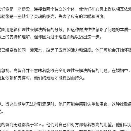
它们像是一座桥梁，连接着两个独立的个体，使他们在心灵上得以相互依
姻就像是一座缺少了灵魂的躯壳，失去了应有的温暖和深度。
试图用逻辑和理性来解决所有的分歧。但这种做法往往忽略了问题的本质
感上的支持和理解，但却因为过于理性而难以迈出这一步。
姻已经变得如同一潭死水，缺乏了应有的活力和温度。他们可能会开始怀
的忽视。高智商并不意味着能够完全用理性来解决所有的问题。在婚姻中
相互依赖和支撑时，他们的婚姻才能稳固而持久。
望。当这些期望无法得到满足时，他们可能会感到失望和沮丧。这种挫败
足。
们的智商无疑都高于常人。他们对自己和对方都有着极高的期望，他们以