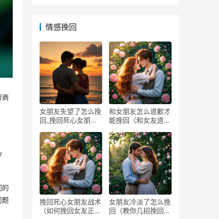
情感挽回
智商
女朋友失望了怎么挽
和女朋友怎么道歉才
回_挽回死心女朋友
能挽回（和女友道歉
方法
的方
杂
们的
问题
挽回死心女朋友战术
女朋友冷淡了怎么挽
（如何挽回女友正确
回（教你几招挽回她