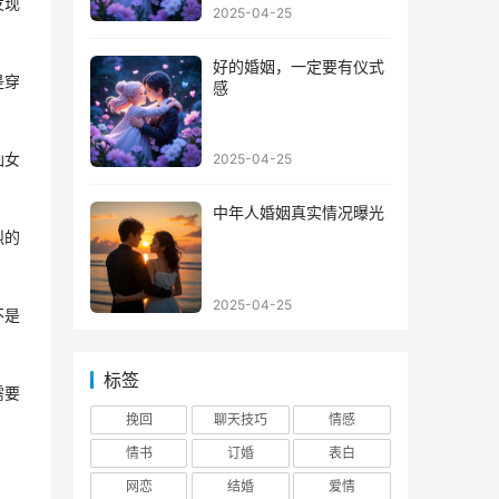
发现
2025-04-25
好的婚姻，一定要有仪式
是穿
感
仙女
2025-04-25
中年人婚姻真实情况曝光
烈的
2025-04-25
不是
标签
需要
挽回
聊天技巧
情感
情书
订婚
表白
网恋
结婚
爱情