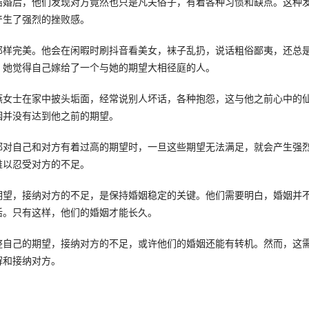
结婚后，他们发现对方竟然也只是凡夫俗子，有着各种习惯和缺点。这种
产生了强烈的挫败感。
那样完美。他会在闲暇时刷抖音看美女，袜子乱扔，说话粗俗鄙夷，还总
，她觉得自己嫁给了一个与她的期望大相径庭的人。
燕女士在家中披头垢面，经常说别人坏话，各种抱怨，这与他之前心中的
姻并没有达到他之前的期望。
都对自己和对方有着过高的期望时，一旦这些期望无法满足，就会产生强
难以忍受对方的不足。
期望，接纳对方的不足，是保持婚姻稳定的关键。他们需要明白，婚姻并
活。只有这样，他们的婚姻才能长久。
整自己的期望，接纳对方的不足，或许他们的婚姻还能有转机。然而，这
解和接纳对方。