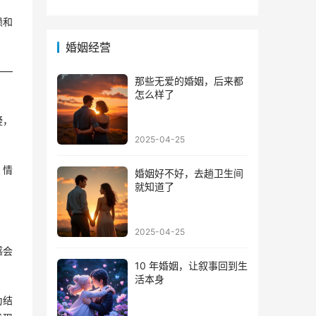
方法
的心
赖和
婚姻经营
——
那些无爱的婚姻，后来都
怎么样了
疑，
2025-04-25
，情
婚姻好不好，去趟卫生间
就知道了
2025-04-25
感会
10 年婚姻，让叙事回到生
活本身
为结