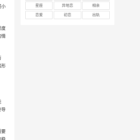
星座
异地恋
相亲
谨小
恋爱
初恋
出轨
过度
的情
历
侣形
能
终导
需要
和稳