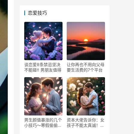
恋爱技巧
谈恋爱8条禁忌坚决
让你再也不用向父母
不能碰‼️ 男朋友值得
要生活费的7个平台
男生颜值暴涨的几个
资本大佬告诉你：女
小技巧～寒假偷偷逆
孩子不能太真诚！大
袭！
格局