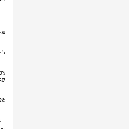
心和
心与
她的
常忽
的要
需
，忘