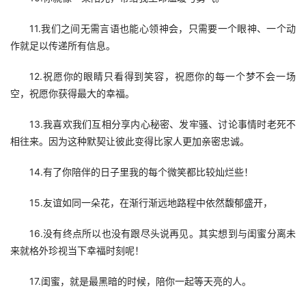
11.我们之间无需言语也能心领神会，只需要一个眼神、一个动
作就足以传递所有信息。
12.祝愿你的眼睛只看得到笑容，祝愿你的每一个梦不会一场
空，祝愿你获得最大的幸福。
13.我喜欢我们互相分享内心秘密、发牢骚、讨论事情时老死不
相往来。因为这种默契让彼此变得比家人更加亲密忠诚。
14.有了你陪伴的日子里我的每个微笑都比较灿烂些！
15.友谊如同一朵花，在渐行渐远地路程中依然馥郁盛开，
16.没有终点所以也没有跟尽头说再见。其实想到与闺蜜分离未
来就格外珍视当下幸福时刻呢！
17.闺蜜，就是最黑暗的时候，陪你一起等天亮的人。