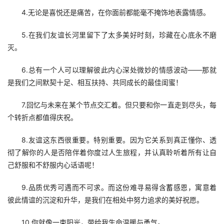
4.无论是喜悦还是痛苦，在你面前都能毫不掩饰地表露情感。
5.在我们友谊长河里留下了太多美好时刻，珍藏在心底永不磨
灭。
6.总有一个人可以理解彼此内心深处微妙的情感波动——那就
是我们之间默契十足、相互扶持、共同成长的最佳闺蜜！
7.回忆与未来在某个节点交汇着。但只要和你一直走到尽头，每
个转折点都值得庆祝。
8.友谊这东西很重要。特别重要。因为它关系到真正懂你、透
彻了解你的人是否陪伴着你度过人生旅程，并认真聆听着所有让自
己舒服和不舒服内心话语呢！
9.品质优秀可遇而不可求。而这份难寻易得含蓄感恩，寓意着
彼此情谊的沉淀和升华，是我们在相处中努力追求的美好祝愿。
10.你就像一束阳光，带给我生命温暖与勇气。