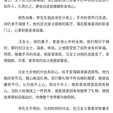
如外人，久而久之，便会对这段婚姻失去信心。
　　夜色如墨，李先生独自坐在沙发上，手中的茶早已凉透，
却仍舍不得放下。他的目光穿过昏暗的客厅，落在那扇紧闭的卧室
门上，心里却是波涛汹涌。
　　汪女士，他的妻子，曾是他心中的全部。他们相识于微
时，那时的汪女士，温柔、体贴，让他感受到了前所未有的幸福。
然而，随着岁月的流逝，他渐渐发现，汪女士对他的态度变了，变
得挑剔、冷漠，甚至有时会让他感到窒息。
　　汪女士对他的付出和关心，似乎变得越来越选择性。他为
她庆祝节日，精心挑选礼物，但只要礼物不符合她的期望，她就会
嫌弃不已，认为他不上心。而对于外人，她却表现得宽容而有耐
心。当别人给她送上一杯奶茶，或是旅游回来给她带了礼物，她就
会笑得如花般灿烂，仿佛整个世界都为她而转。
　　李先生不明白，为何同样的付出，在汪女士那里却有着天