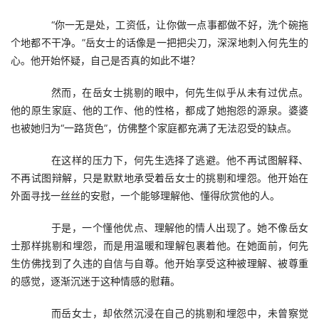
　　“你一无是处，工资低，让你做一点事都做不好，洗个碗拖
个地都不干净。”岳女士的话像是一把把尖刀，深深地刺入何先生的
心。他开始怀疑，自己是否真的如此不堪？
　　然而，在岳女士挑剔的眼中，何先生似乎从未有过优点。
他的原生家庭、他的工作、他的性格，都成了她抱怨的源泉。婆婆
也被她归为“一路货色”，仿佛整个家庭都充满了无法忍受的缺点。
　　在这样的压力下，何先生选择了逃避。他不再试图解释、
不再试图辩解，只是默默地承受着岳女士的挑剔和埋怨。他开始在
外面寻找一丝丝的安慰，一个能够理解他、懂得欣赏他的人。
　　于是，一个懂他优点、理解他的情人出现了。她不像岳女
士那样挑剔和埋怨，而是用温暖和理解包裹着他。在她面前，何先
生仿佛找到了久违的自信与自尊。他开始享受这种被理解、被尊重
的感觉，逐渐沉迷于这种情感的慰藉。
　　而岳女士，却依然沉浸在自己的挑剔和埋怨中，未曾察觉