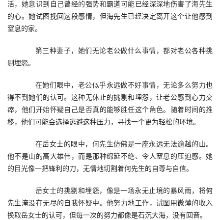
活，她意识到自己曾经的强势和霸道可能已经深深地伤害了海先生
的心。她试图挽回这段感情，但海先生已经决定离开这个让他感到
窒息的家。
　　第三种妻子，她们无论老公做什么事情，都对老公各种挑
剔埋怨。
　　在她们眼中，老公似乎永远做不好事情，无论多么努力也
得不到她们的认可。这种无休止的挑剔和埋怨，让老公感到心力交
瘁，他们开始怀疑自己是否真的能够胜任这个角色。随着时间的推
移，他们可能会选择逃避这种压力，寻找一个更为轻松的环境。
　　在岳女士的眼中，何先生仿佛是一座永远无法逾越的山。
他不是山的高大雄伟，而是那种绵延不绝、令人窒息的压迫感。她
的目光像一把锋利的刀，无情地切割着何先生的自尊与自信。
　　岳女士的挑剔和埋怨，像是一场永无止境的暴风雨，将何
先生淹没在无尽的自我怀疑中。他努力地工作，试图用微薄的收入
换取岳女士的认可，但每一次的努力都像是石沉大海，没有回音。