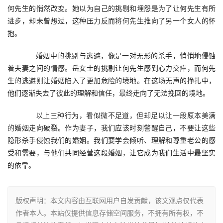
何先生的悄然改变。她以为自己的挑剔和埋怨是为了让何先生有所
进步，却未曾想过，这种压力反而将何先生推向了另一个女人的怀
抱。
　　婚姻中的挑剔与逃避，像是一对无形的杀手，悄悄地侵蚀
着夫妻之间的情感。岳女士的挑剔让何先生感到心力交瘁，而何先
生的逃避则让婚姻陷入了更加危险的境地。在这场无声的挣扎中，
他们逐渐失去了彼此的理解和信任，最终走向了无法挽回的境地。
　　以上三种行为，看似微不足道，但却足以让一段原本美满
的婚姻走向破裂。作为妻子，我们应该时刻警醒自己，不要让这些
隐形杀手侵蚀我们的婚姻。我们要学会倾听、理解和尊重老公的感
受和需要，与他们共同经营这段婚姻，让它成为我们生活中最坚实
的依靠。
版权声明：本文内容由互联网用户自发贡献，该文观点仅代表
作者本人。本站仅提供信息存储空间服务，不拥有所有权，不