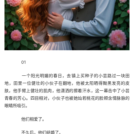
　　01
　　一个阳光明媚的春日，去镇上买种子的小芸路过一块田
地，田里一位健壮的小伙子在翻地，他被太阳晒得黝黑发亮的皮
肤，他手臂上健壮的肌肉，他潇洒的擦着汗水，这一幕击中了小芸
青春的芳心。四目相对，小伙子也被她灿若桃花的脸颊含情脉脉的
眼睛所吸引。
　　他们相爱了。
　　不久后，他们结婚了。