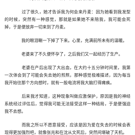
　　过了很久，她才告诉我为何会来丹麦：因为她看到我发型
的时候，突然有一种感觉，那就是如果她不来陪我，我可能会死
掉，于是便放弃一切来到了丹麦。
　　我的眼泪唰一下掉了下来。心里，充满前所未有的温暖。
　　老婆来了不久便怀孕了，之后我们又一起经历了生产。
　　老婆在产后出现了大出血，在大约十五分钟时间里，我第
一次体会到了可能会失去她的煎熬，那种感觉极难描述，因为每当
我开始往那个方向想时，就有一股电流将我大脑打得瘫痪。
　　后来我才知道，这种现象叫做应激保护，原因是我的神经
系统经过评估后，觉得我可能无法接受这样一种结局，于是便强迫
我不去想。
　　而我之所以不愿意接受，应该是因为爱在失去的时候会表
现得更加强烈吧，就像张兆和在沈从文死后，突然间堪破了天机。