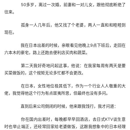
　　50多岁，离过一次婚，前妻和一对儿女，跟他彻底断绝了
往来。
　　孤身一人几年后，他又找了个老婆，两人一直和和睦睦到
现在。
　　我在日本出差的时候，亲眼看见他晚上9点下班后，走回在
六本木的豪宅，路上还跑去便利店买肉和蔬菜。
　　第二天我好奇地问起这事，他说：在我家每周有两天是要
买菜做饭的，这个规矩无论多忙都不会更改。
　　在日本，女性地位极其低下，作为一个行业人人敬重的大
佬，我觉得他这个行为有点匪夷所思，但最终也没有多问。
　　直到后来公司倒闭的时候，他来跟我饯行，我才问道：
　　你在国内出差时，每晚都早早回酒店，去日式KTV谈生意
时也举止端正，还经常回家给老婆做饭，这跟我想象中的日本经理