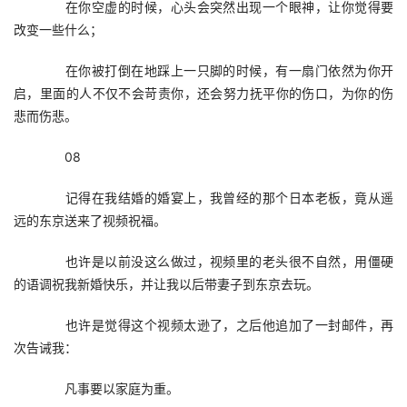
　　在你空虚的时候，心头会突然出现一个眼神，让你觉得要
改变一些什么；
　　在你被打倒在地踩上一只脚的时候，有一扇门依然为你开
启，里面的人不仅不会苛责你，还会努力抚平你的伤口，为你的伤
悲而伤悲。
　　08
　　记得在我结婚的婚宴上，我曾经的那个日本老板，竟从遥
远的东京送来了视频祝福。
　　也许是以前没这么做过，视频里的老头很不自然，用僵硬
的语调祝我新婚快乐，并让我以后带妻子到东京去玩。
　　也许是觉得这个视频太逊了，之后他追加了一封邮件，再
次告诫我：
　　凡事要以家庭为重。