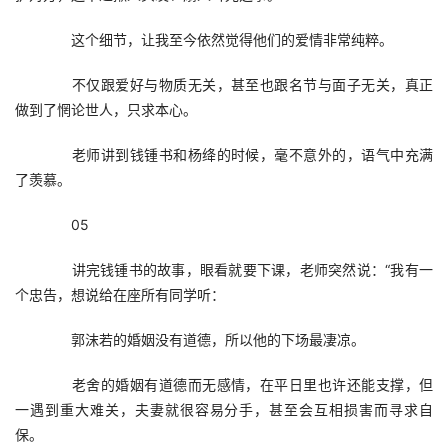
　　这个细节，让我至今依然觉得他们的爱情非常纯粹。
　　不仅跟爱好与物质无关，甚至也跟名节与面子无关，真正
做到了惘论世人，只求本心。
　　老师讲到钱锺书和杨绛的时候，毫不意外的，语气中充满
了羡慕。
　　05
　　讲完钱锺书的故事，眼看就要下课，老师突然说：“我有一
个忠告，想说给在座所有同学听：
　　郭沫若的婚姻没有道德，所以他的下场最凄凉。
　　老舍的婚姻有道德而无感情，在平日里也许还能支撑，但
一遇到重大难关，夫妻就很容易分手，甚至会互相损害而寻求自
保。