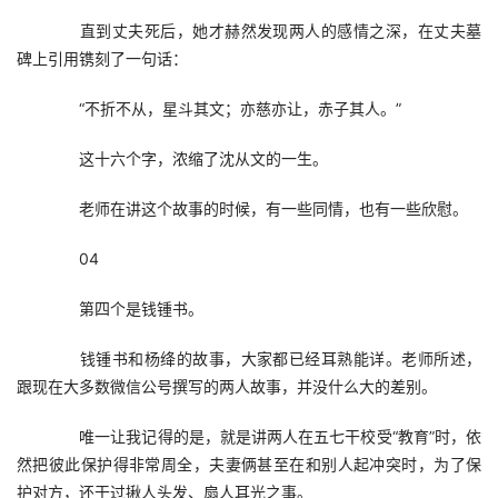
　　直到丈夫死后，她才赫然发现两人的感情之深，在丈夫墓
碑上引用镌刻了一句话：
　　“不折不从，星斗其文；亦慈亦让，赤子其人。”
　　这十六个字，浓缩了沈从文的一生。
　　老师在讲这个故事的时候，有一些同情，也有一些欣慰。
　　04
　　第四个是钱锺书。
　　钱锺书和杨绛的故事，大家都已经耳熟能详。老师所述，
跟现在大多数微信公号撰写的两人故事，并没什么大的差别。
　　唯一让我记得的是，就是讲两人在五七干校受“教育”时，依
然把彼此保护得非常周全，夫妻俩甚至在和别人起冲突时，为了保
护对方，还干过揪人头发、扇人耳光之事。