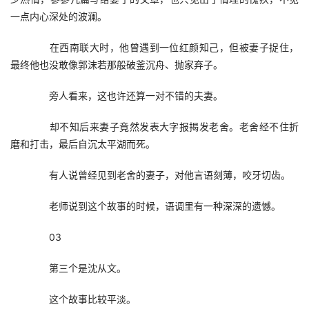
一点内心深处的波澜。
　　在西南联大时，他曾遇到一位红颜知己，但被妻子捉住，
最终他也没敢像郭沫若那般破釜沉舟、抛家弃子。
　　旁人看来，这也许还算一对不错的夫妻。
　　却不知后来妻子竟然发表大字报揭发老舍。老舍经不住折
磨和打击，最后自沉太平湖而死。
　　有人说曾经见到老舍的妻子，对他言语刻薄，咬牙切齿。
　　老师说到这个故事的时候，语调里有一种深深的遗憾。
　　03
　　第三个是沈从文。
　　这个故事比较平淡。