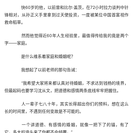
　　快60岁的他，以前曾和比尔·盖茨，在72小时拉力谈判中针
锋相对，从孙正义手里拿到过天使投资，一度被某位中国首富视作
救命稻草。
　　然而他觉得近60年人生经验里，最值得传给我的竟是两个
字——家庭。
　　是什么维系着家庭和婚姻呢？
　　我想起了以前老师的那句告诫：
　　“我希望大家将来都认真对待婚姻，不求达到钱杨的境界，
但最起码也要学习沈从文，把道德和感情两条底线牢牢把握住。
　　人一辈子七八十年，其实长得超出你们的预料，想在这么
长的时间里，不遇到任何变故是不可能的。
　　一个讲道德、有感情的婚姻，就像一把下了的锚，有了
它，多大的浪头来了你都不会倾覆。”