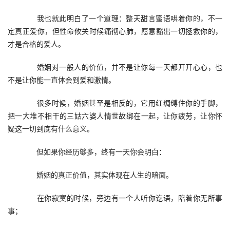
　　我也就此明白了一个道理：整天甜言蜜语哄着你的，不一
定真正爱你，但性命攸关时候痛彻心肺，愿意豁出一切拯救你的，
才是合格的爱人。
　　婚姻对一般人的价值，并不是让你每一天都开开心心，也
不是让你能一直体会到爱和激情。
　　很多时候，婚姻甚至是相反的，它用红绸缚住你的手脚，
把一大堆不相干的三姑六婆人情世故绑在一起，让你疲劳，让你怀
疑这一切到底有什么意义。
　　但如果你经历够多，终有一天你会明白：
　　婚姻的真正价值，其实体现在人生的暗面。
　　在你寂寞的时候，旁边有一个人听你讫语，陪着你无所事
事；