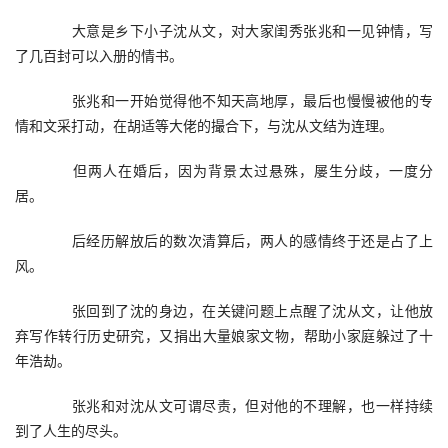
　　大意是乡下小子沈从文，对大家闺秀张兆和一见钟情，写
了几百封可以入册的情书。
　　张兆和一开始觉得他不知天高地厚，最后也慢慢被他的专
情和文采打动，在胡适等大佬的撮合下，与沈从文结为连理。
　　但两人在婚后，因为背景太过悬殊，屡生分歧，一度分
居。
　　后经历解放后的数次清算后，两人的感情终于还是占了上
风。
　　张回到了沈的身边，在关键问题上点醒了沈从文，让他放
弃写作转行历史研究，又捐出大量娘家文物，帮助小家庭躲过了十
年浩劫。
　　张兆和对沈从文可谓尽责，但对他的不理解，也一样持续
到了人生的尽头。