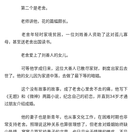
　　第二个是老舍。
　　老师讲他，花的篇幅颇长。
　　老舍年轻时家境贫困，一位刘姓善人资助了这对孤儿寡
母，甚至送老舍出国读书。
　　老舍爱上了刘善人的女儿。
　　可等他学成归来，这位大善人已散尽家财，剃度出家后去
世了。他的女儿因为家道中落，去做了最下等的暗娼。
　　这个没有故事的故事，成了老舍心里舍不去的痛，他写下
《无题》和《微神》两篇小说，纪念自己的初恋，并直到34岁才通
过朋友介绍成婚。
　　他的妻子也是新青年，也从事文化工作，在困难时期也非
常支持老舍。照理说这种关系也算很理想了，但老舍对婚姻始终缺
少热情，寥寥几篇写给妻子的文章，也只见出于情理的愧疚，不见