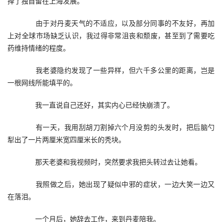
择了独自留在上海发展。
　　由于对丹麦天气的不适应，以及部分同事的不友好，再加
上对全球市场缺乏认识，我过得非常沮丧和颓废，甚至到了需要吃
药维持情绪的程度。
　　我老婆隐约发现了一些异样，但六千多公里的距离，岂是
一根网线所能填平的。
　　我一直说自己还好，其实内心已经快崩溃了。
　　有一天，我用刮胡刀割掉六个月没剪的头发时，把后脑勺
犁出了一片两厘米宽四厘米长的秃块。
　　那天老婆和我视频时，突然要求我把头转过去让她看。
　　我照做之后，她出现了疑似中邪的症状，一边大笑一边又
在落泪。
　　一个月后，她辞去工作，来到丹麦陪我。