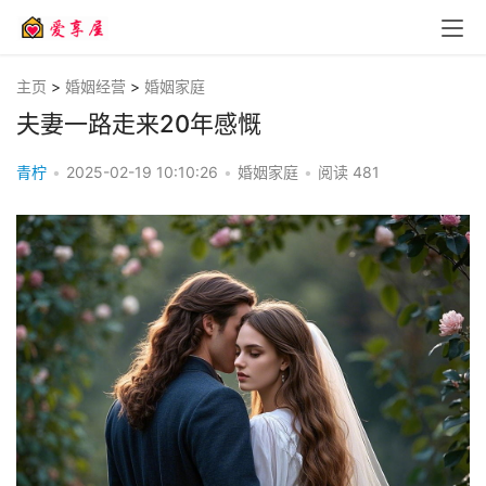
主页
>
婚姻经营
>
婚姻家庭
夫妻一路走来20年感慨
青柠
•
2025-02-19 10:10:26
•
婚姻家庭
•
阅读
481