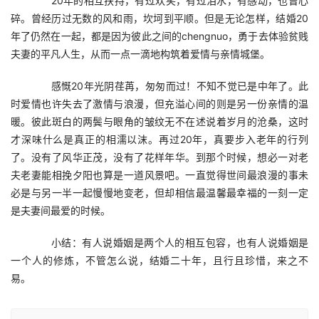
　　20年的相互扶持，有过欢笑，有过泪水，有感动，也曾心
碎。曾经历过无数的风和雨，坎坷到平顺。但是无论怎样，结婚20
年了仍然在一起，都是因为彼此之间的chengnuo，勇于去体验贫贱
夫妻的平凡人生，从而一点一滴地构筑着爱情与亲情城堡。
　　感慨20年光阴荏苒，匆匆而过！不知不觉已是中年了。此
时爱情也许失去了激情与浪漫，但充溢心间的则是另一份亲情的温
暖。彼此斑白的两鬓与眼角的皱纹无不在述说着岁月的沧桑，这时
才深味什么是真正的相濡以沫。再过20年，真要步入老年的行列
了。没有了风华正茂，没有了花样年华。到那个时候，想必一对老
夫老妻能相挽夕阳也算是一道风景吧。一直觉得世间最浪漫的事未
必是与另一半一起慢慢地变老，但却相信最温馨最幸福的一刻一定
是夫妻间最爱的时候。
　　小结：有人说婚姻是两个人的相互包容，也有人说婚姻是
一个人的修炼，不管怎么说，结婚二十年，且行且珍惜，来之不
易。