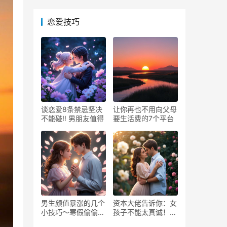
恋爱技巧
谈恋爱8条禁忌坚决
让你再也不用向父母
不能碰‼️ 男朋友值得
要生活费的7个平台
男生颜值暴涨的几个
资本大佬告诉你：女
小技巧～寒假偷偷逆
孩子不能太真诚！大
袭！
格局