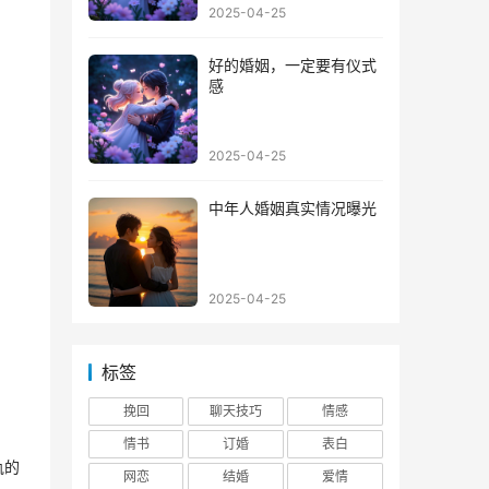
2025-04-25
好的婚姻，一定要有仪式
感
2025-04-25
中年人婚姻真实情况曝光
2025-04-25
标签
挽回
聊天技巧
情感
情书
订婚
表白
轨的
网恋
结婚
爱情