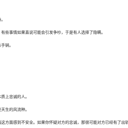
待。
，有些事情如果直说可能会引发争吵，于是有人选择了隐瞒。
杀手锏。
本质上忠诚的人。
是天生的风流种。
诚这方面感到不安全。如果你怀疑对方的忠诚，那很可能对方已经有了出