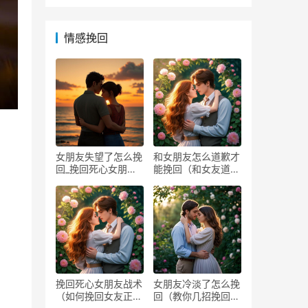
情感挽回
女朋友失望了怎么挽
和女朋友怎么道歉才
回_挽回死心女朋友
能挽回（和女友道歉
方法
的方
挽回死心女朋友战术
女朋友冷淡了怎么挽
（如何挽回女友正确
回（教你几招挽回她