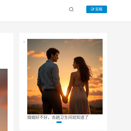
投稿
么样了
婚姻好不好，去趟卫生间就知道了
10 年婚姻