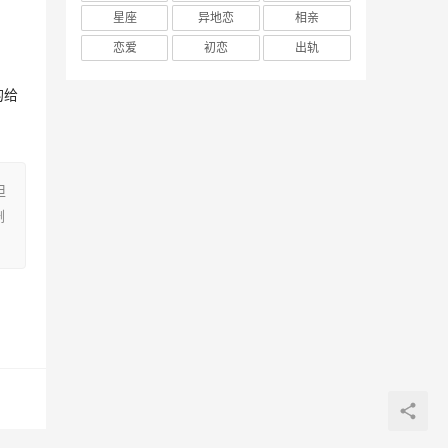
星座
异地恋
相亲
恋爱
初恋
出轨
的给
担
删