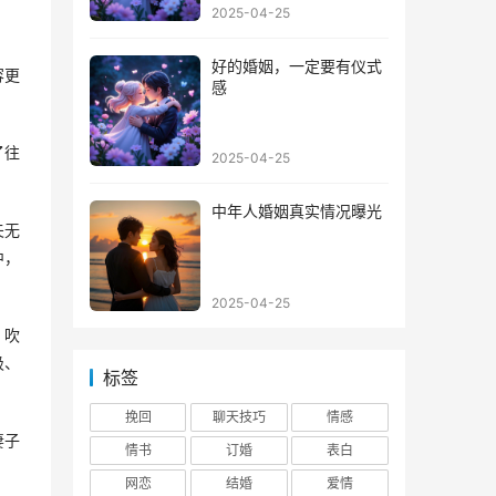
2025-04-25
好的婚姻，一定要有仪式
容更
感
了往
2025-04-25
中年人婚姻真实情况曝光
夫无
中，
2025-04-25
，吹
吸、
标签
挽回
聊天技巧
情感
妻子
情书
订婚
表白
网恋
结婚
爱情