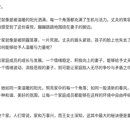
芒。
家就像是被温暖的阳光洒满，每一个角落都充满了生机与活力。丈夫的笑
佛感受到了这份喜悦，蹦蹦跳跳地围绕在妻子的脚边。
个家就像是被阴霾笼罩，一片死寂。丈夫的眉头紧锁，孩子的脸上也失去
如何能够给予人温暖与力量呢？
着家庭成员的成长与发展。一个情绪稳定、积极向上的妻子，能够给予丈
一个情绪波动、消极悲观的妻子，则可能让家庭陷入无尽的争吵与矛盾之
。她如同一束温暖的阳光，照亮家中的每一个角落；如同一股清新的春风
一种和谐、美好的氛围，让每一个家庭成员都能够在这样的环境中自由呼
整个家。人们常说，家和万事兴，而王女士深知，这其中最大的秘诀便是