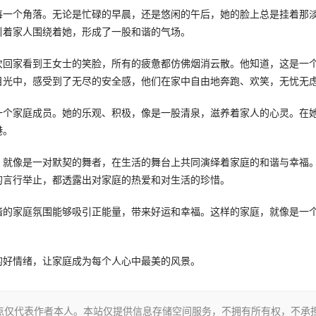
每一个角落。无论是忙碌的早晨，还是悠闲的午后，她的脸上总是挂着那
引着家人围绕着她，形成了一股和谐的气场。
次回家看到王女士的笑脸，所有的疲惫都仿佛烟消云散。他知道，这是一
目光中，感受到了无尽的安全感，他们在家中自由地奔跑、欢笑，无忧无
一个家庭成员。她的乐观、积极，像是一股清泉，滋养着家人的心灵。在
港。
，就像是一对默契的舞者，在生活的舞台上共同演绎着家庭的和谐与幸福
的言行举止，都透露出对家庭的热爱和对生活的珍惜。
谐的家庭氛围能够吸引正能量，带来好运和幸福。这样的家庭，就像是一
的好情绪，让家庭成为每个人心中最美的风景。
点仅代表作者本人。本站仅提供信息存储空间服务，不拥有所有权，不承