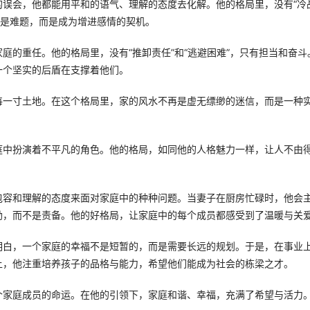
误会，他都能用平和的语气、理解的态度去化解。他的格局里，没有“冷
再是难题，而是成为增进感情的契机。
庭的重任。他的格局里，没有“推卸责任”和“逃避困难”，只有担当和奋斗
一个坚实的后盾在支撑着他们。
每一寸土地。在这个格局里，家的风水不再是虚无缥缈的迷信，而是一种
庭中扮演着不平凡的角色。他的格局，如同他的人格魅力一样，让人不由
包容和理解的态度来面对家庭中的种种问题。当妻子在厨房忙碌时，他会
励，而不是责备。他的好格局，让家庭中的每个成员都感受到了温暖与关
明白，一个家庭的幸福不是短暂的，而是需要长远的规划。于是，在事业
上，他注重培养孩子的品格与能力，希望他们能成为社会的栋梁之才。
个家庭成员的命运。在他的引领下，家庭和谐、幸福，充满了希望与活力