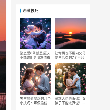
恋爱技巧
谈恋爱8条禁忌坚决
让你再也不用向父母
不能碰‼️ 男朋友值得
要生活费的7个平台
男生颜值暴涨的几个
资本大佬告诉你：女
小技巧～寒假偷偷逆
孩子不能太真诚！大
袭！
格局