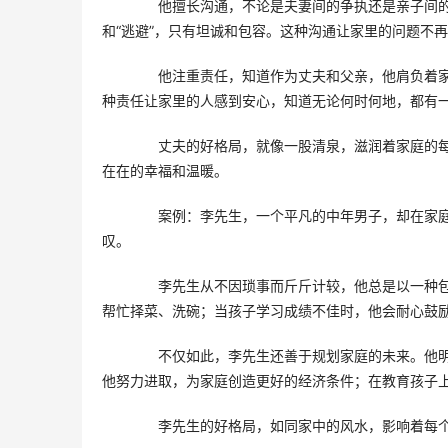
　　他擅长沟通，不论是夫妻间的争执还是亲子间的
和“逃避”，只有坦诚和包容。这种沟通让家里的问题不
　　他注重责任，知道作为丈夫和父亲，他肩负着家
种责任让家里的人感到安心，知道无论何时何地，都有
　　丈夫的好格局，就像一股清泉，滋润着家庭的
在在的幸福和温暖。
　　案例：李先生，一个平凡的中年男子，却在家
叹。
　　李先生从不因琐事而斤斤计较，他总是以一种
帮忙择菜、洗碗；当孩子学习成绩不佳时，他会耐心鼓
　　不仅如此，李先生还善于规划家庭的未来。他
他努力进取，为家庭创造更好的经济条件；在教育孩子
　　李先生的好格局，如同家中的风水，影响着每