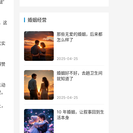
方法
的心
战”
婚姻经营
。这
那些无爱的婚姻，后来都
怎么样了
实实
2025-04-25
得赞
婚姻好不好，去趟卫生间
就知道了
主动
爱。
2025-04-25
上，
10 年婚姻，让叙事回到生
活本身
。