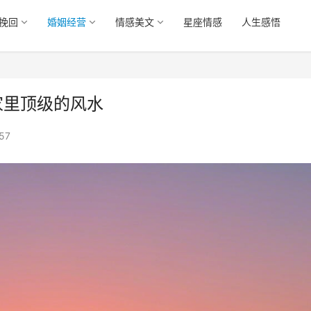
挽回
婚姻经营
情感美文
星座情感
人生感悟
家里顶级的风水
57
中年人婚姻真实情况曝光
那些无爱的婚姻，后来都怎