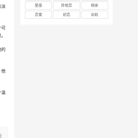
星座
异地恋
相亲
淡淡
恋爱
初恋
出轨
个可
虑。
她的
。他
个温
担